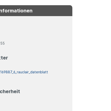
Informationen
055
tter
:
169887_6_rauclair_datenblatt
cherheit