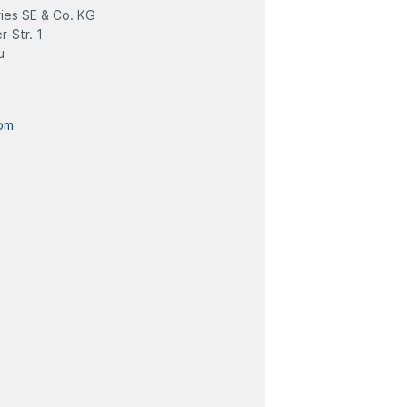
ies SE & Co. KG
-Str. 1
u
om