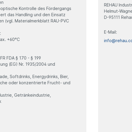
en
REHAU Industr
optische Kontrolle des Fördergangs
Helmut-Wagner
htert das Handling und den Einsatz
D-95111 Reha
n (vgl. Materialmerkblatt RAU-PVC
E-Mail:
t
max. +60°C
info@rehau.c
FR FDA § 170 - § 199
ung (EG) Nr. 1935/2004 und
ade, Softdrinks, Energydrinks, Bier,
fache oder konzentrierte Frucht- und
ustrie, Getränkeindustrie,
k