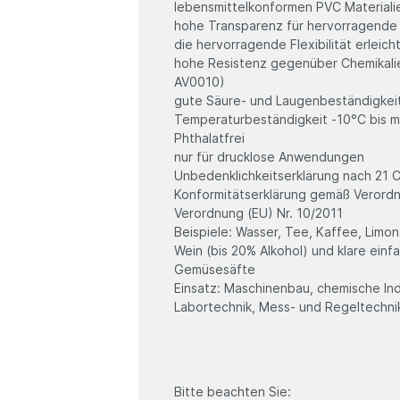
lebensmittelkonformen PVC Materiali
hohe Transparenz für hervorragende 
die hervorragende Flexibilität erleic
hohe Resistenz gegenüber Chemikalie
AV0010)
gute Säure- und Laugenbeständigkei
Temperaturbeständigkeit -10°C bis 
Phthalatfrei
nur für drucklose Anwendungen
Unbedenklichkeitserklärung nach 21 C
Konformitätserklärung gemäß Verordn
Verordnung (EU) Nr. 10/2011
Beispiele: Wasser, Tee, Kaffee, Limon
Wein (bis 20% Alkohol) und klare ein
Gemüsesäfte
Einsatz: Maschinenbau, chemische Ind
Labortechnik, Mess- und Regeltechni
Bitte beachten Sie: