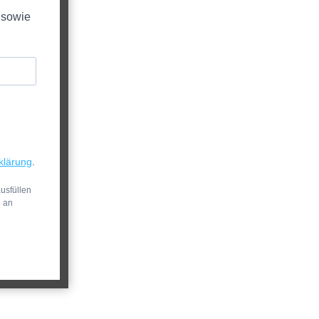
 sowie
klärung
.
usfüllen
n an