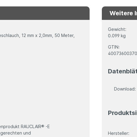
Weitere 
Gewicht:
eschlauch, 12 mm x 2,0mm, 50 Meter,
0.099 kg
GTIN:
4007360037
Datenblä
Download
Produktsi
kenprodukt RAUCLAIR® -E
ltgerechten und
Hersteller: