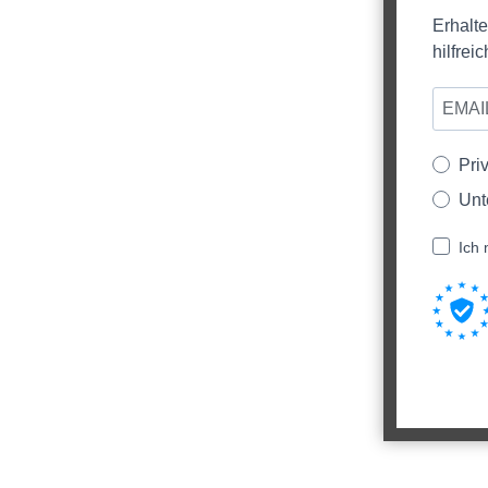
Erhalt
hilfre
Pri
Unt
Ich 