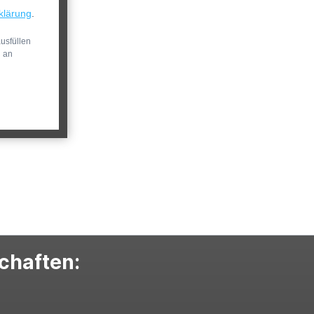
klärung
.
usfüllen
n an
schaften: