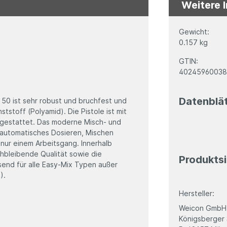
Weitere 
Gewicht:
0.157 kg
GTIN:
40245960038
Datenblä
50 ist sehr robust und bruchfest und
tstoff (Polyamid). Die Pistole ist mit
sgestattet. Das moderne Misch- und
 automatisches Dosieren, Mischen
nur einem Arbeitsgang. Innerhalb
ichbleibende Qualität sowie die
Produktsi
send für alle Easy-Mix Typen außer
).
Hersteller:
Weicon GmbH
Königsberger 