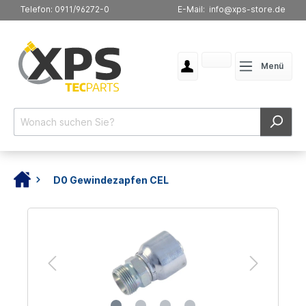
Telefon: 0911/96272-0
E-Mail: info@xps-store.de
Menü
D0 Gewindezapfen CEL