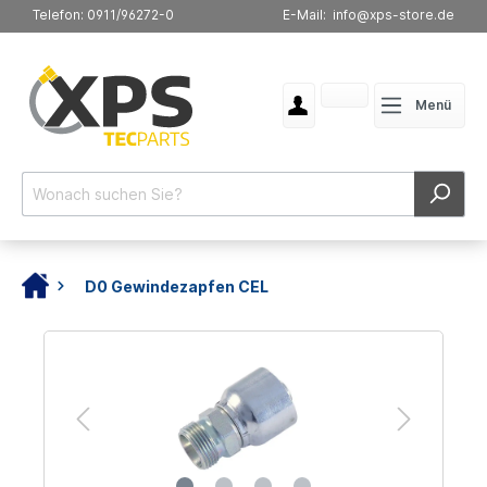
Telefon: 0911/96272-0
E-Mail: info@xps-store.de
Menü
D0 Gewindezapfen CEL