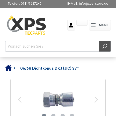
Telefon: 0911/96272-0
E-Mail: info@xps-store.de
Menü
06/68 Dichtkonus DKJ (JIC) 37°