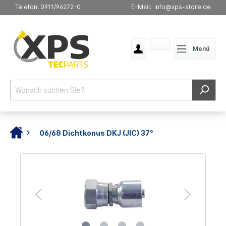
Telefon: 0911/96272-0
E-Mail: info@xps-store.de
Menü
06/68 Dichtkonus DKJ (JIC) 37°