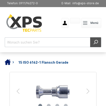
Telefon: 0911/96272-0
E-Mail: info@xps-store.de
Menü
15 ISO 6162-1 Flansch Gerade