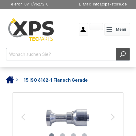
Telefon: 0911/96272-0
E-Mail: info@xps-store.de
Menü
15 ISO 6162-1 Flansch Gerade