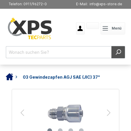
Telefon: 0911/96272-0
E-Mail: info@xps-store.de
Menü
03 Gewindezapfen AGJ SAE (JIC) 37°