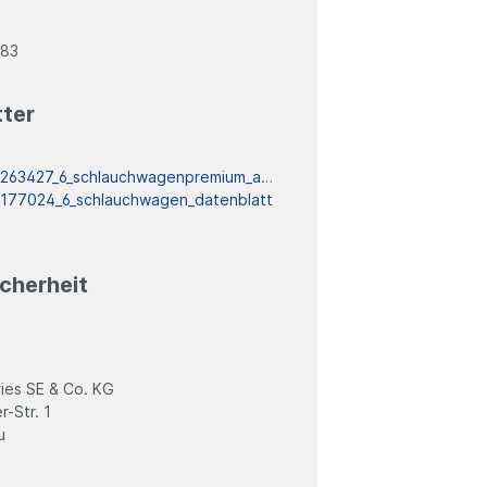
083
tter
:
263427_6_schlauchwagenpremium_aufbauanleitung
:
177024_6_schlauchwagen_datenblatt
cherheit
ies SE & Co. KG
-Str. 1
u