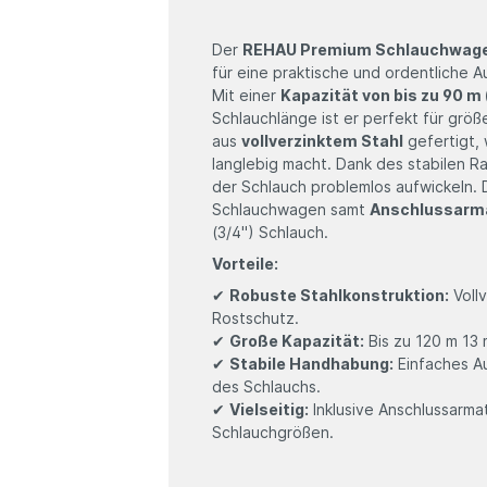
Der
REHAU Premium Schlauchwage
für eine praktische und ordentliche
Mit einer
Kapazität von bis zu 90 m
Schlauchlänge ist er perfekt für grö
aus
vollverzinktem Stahl
gefertigt,
langlebig macht. Dank des stabilen R
der Schlauch problemlos aufwickeln.
Schlauchwagen samt
Anschlussarm
(3/4") Schlauch.
Vorteile:
✔
Robuste Stahlkonstruktion:
Vollv
Rostschutz.
✔
Große Kapazität:
Bis zu 120 m 13
✔
Stabile Handhabung:
Einfaches A
des Schlauchs.
✔
Vielseitig:
Inklusive Anschlussarma
Schlauchgrößen.