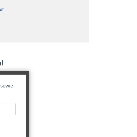
om
!
 sowie