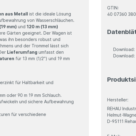
GTIN:
n aus Metall
ist die ideale Lösung
40 07360 38
 Aufbewahrung von Wasserschläuchen.
 (19 mm)
und
120 m (13 mm)
Datenblä
ßere Gärten geeignet. Der Wagen ist
 was ihn besonders robust und
ahmens und der Trommel lässt sich
Download
 Der
Lieferumfang
umfasst den
Download
aturen
für 13 mm (1/2") und 19 mm
Produktsi
erzinkt für Haltbarkeit und
 mm oder 90 m 19 mm Schlauch.
Hersteller:
ufwickeln und sichere Aufbewahrung
REHAU Industr
turen für verschiedene
Helmut-Wagner
D-95111 Reha