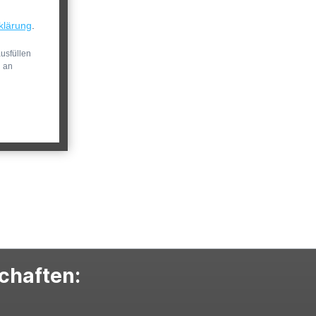
klärung
.
usfüllen
n an
schaften: