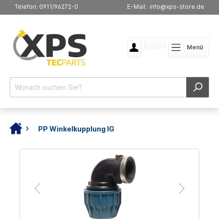
Telefon: 0911/96272-0
E-Mail: info@xps-store.de
Menü
PP Winkelkupplung IG