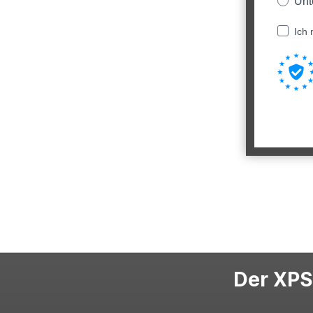
Unt
Ich 
Der XPS-