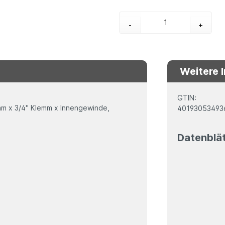
-
+
Weitere 
GTIN:
 mm x 3/4" Klemm x Innengewinde,
40193053493
Datenblä