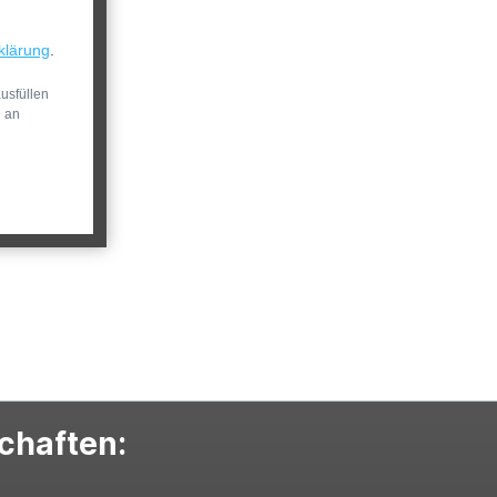
klärung
.
usfüllen
n an
schaften: