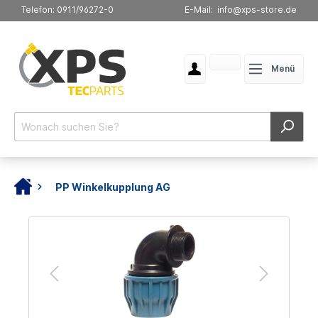
Telefon: 0911/96272-0
E-Mail: info@xps-store.de
Menü
PP Winkelkupplung AG