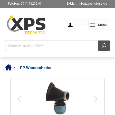
Telefon: 0911/96272-0
E-Mail: info@xps-store.de
Menü
PP Wandscheibe