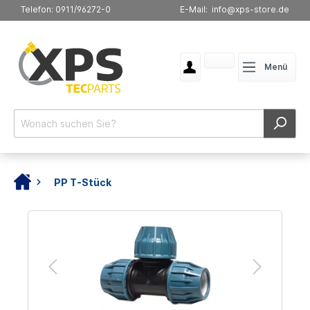
Telefon: 0911/96272-0
E-Mail: info@xps-store.de
Menü
PP T-Stück