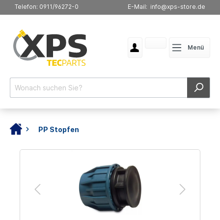
Telefon: 0911/96272-0
E-Mail: info@xps-store.de
Menü
PP Stopfen