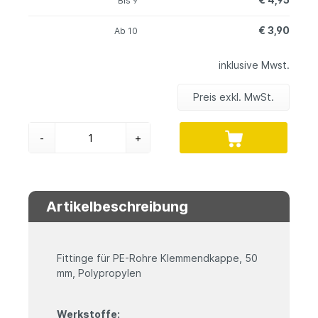
Bis
9
€ 3,90
Ab
10
inklusive Mwst.
Preis exkl. MwSt.
-
+
Artikelbeschreibung
Fittinge für PE-Rohre Klemmendkappe, 50
mm, Polypropylen
Werkstoffe: