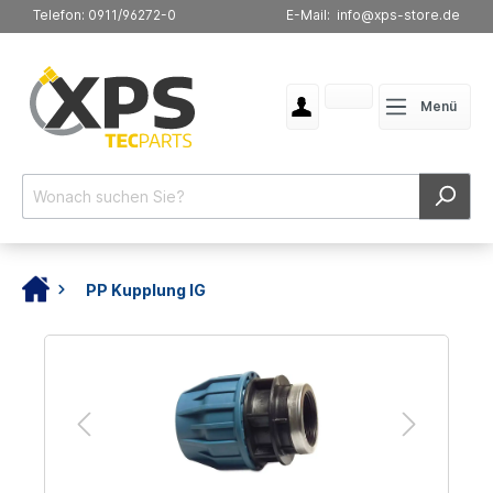
Telefon: 0911/96272-0
E-Mail: info@xps-store.de
Menü
PP Kupplung IG