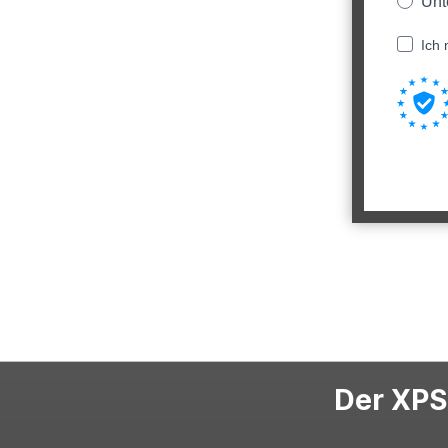
Unt
Ich 
Der XPS-