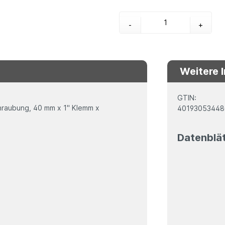
-
+
Weitere 
GTIN:
chraubung, 40 mm x 1" Klemm x
4019305344
Datenblä