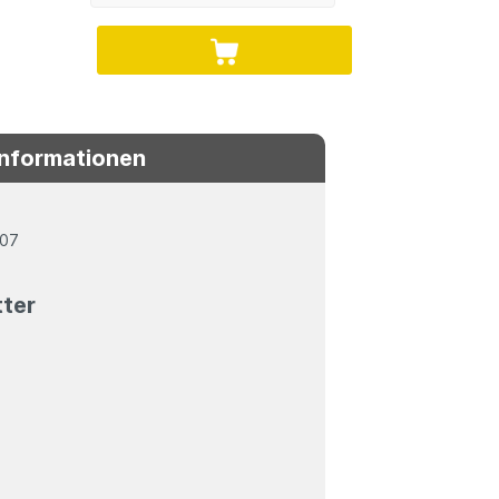
Informationen
807
tter