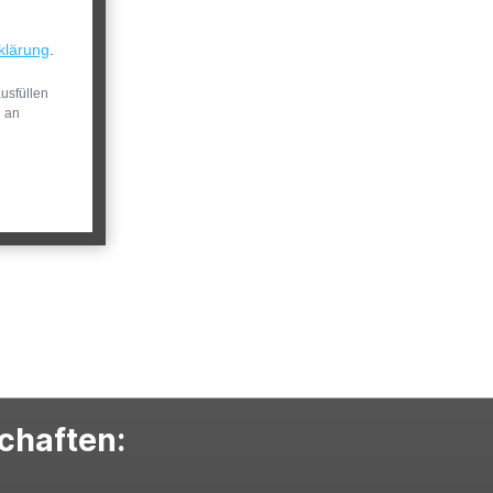
klärung
.
usfüllen
n an
schaften: