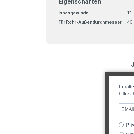
Eigenschaften
Innengewinde
1"
Für Rohr-Außendurchmesser
40
Erhalt
hilfre
Pri