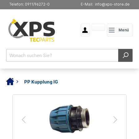
Telefon: 0911/96272-0
E-Mail: info@xps-store.de
Menü
PP Kupplung IG