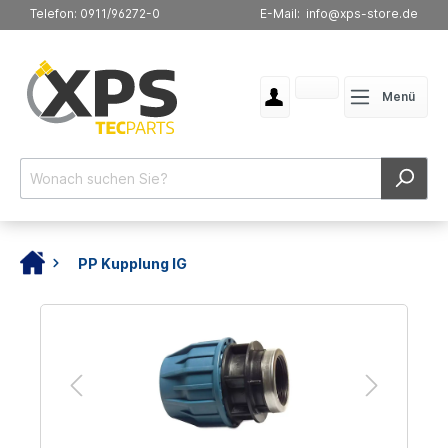
Telefon: 0911/96272-0
E-Mail: info@xps-store.de
Menü
PP Kupplung IG