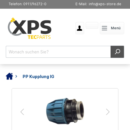
Telefon: 0911/96272-0
E-Mail: info@xps-store.de
Menü
PP Kupplung IG