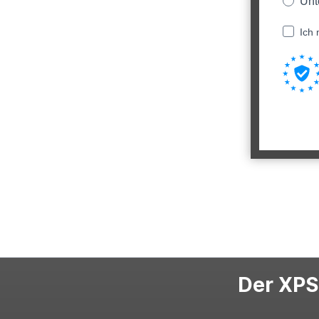
Unt
Ich 
Der XPS-