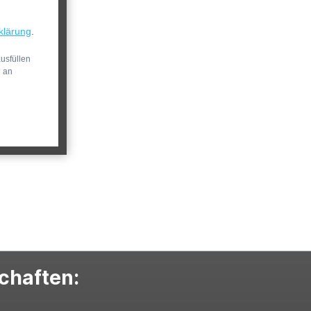
klärung
.
usfüllen
n an
schaften: