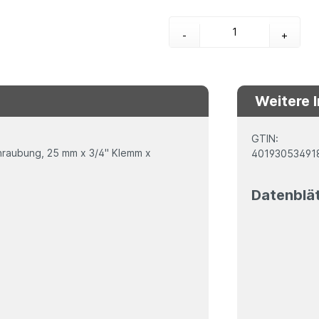
-
+
Weitere 
GTIN:
chraubung, 25 mm x 3/4" Klemm x
40193053491
Datenblä