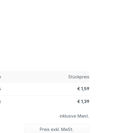
e
Stückpreis
€ 1,59
4
€ 1,39
5
inklusive Mwst.
Preis exkl. MwSt.