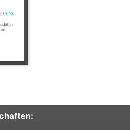
klärung
.
usfüllen
n an
schaften: