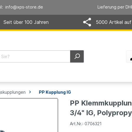
il: info@xps-store.de
Lieferung per DH
Seit über 100 Jahren
5000 Artikel auf
skupplungen
PP Kupplung IG
PP Klemmkupplung
3/4" IG, Polypropy
Art.Nr.: 0706321