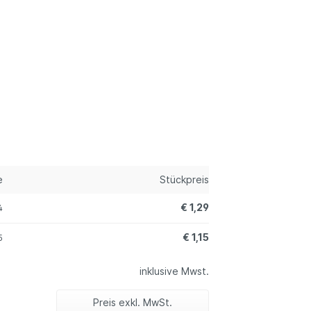
e
Stückpreis
€ 1,29
4
€ 1,15
5
inklusive Mwst.
Preis exkl. MwSt.