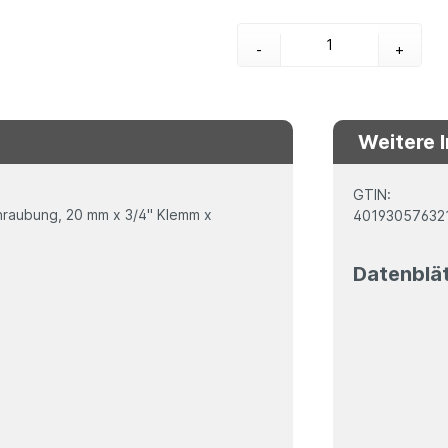
-
+
Weitere 
GTIN:
chraubung, 20 mm x 3/4" Klemm x
40193057632
Datenblä