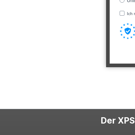
Unt
Ich 
Der XPS-