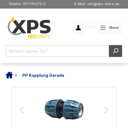
Telefon: 0911/96272-0
E-Mail: info@xps-store.de
Menü
PP Kupplung Gerade