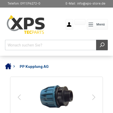
Telefon: 0911/96272-0
E-Mail: info@xps-store.de
Menü
PP Kupplung AG