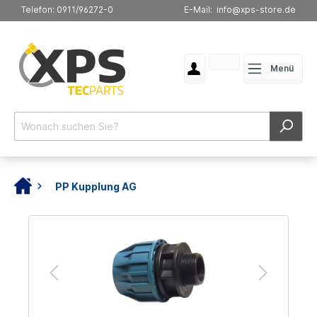
Telefon: 0911/96272-0
E-Mail: info@xps-store.de
Menü
PP Kupplung AG