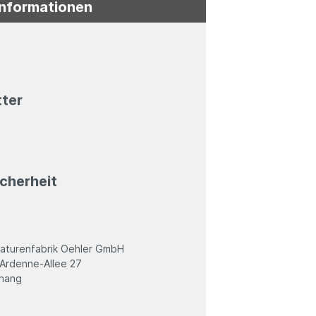
Informationen
tter
cherheit
turenfabrik Oehler GmbH
Ardenne-Allee 27
nang