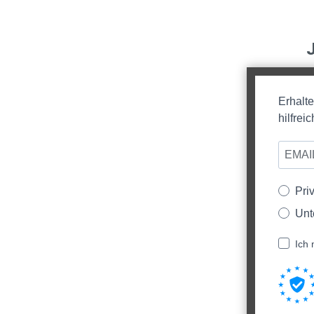
Erhalt
hilfre
Pri
Unt
Ich 