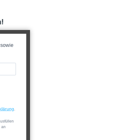
!
 sowie
klärung
.
usfüllen
n an