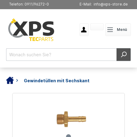
Telefon: 0911/96272-0
E-Mail: info@xps-store.de
Menü
Gewindetüllen mit Sechskant