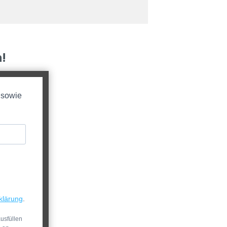
!
 sowie
klärung
.
usfüllen