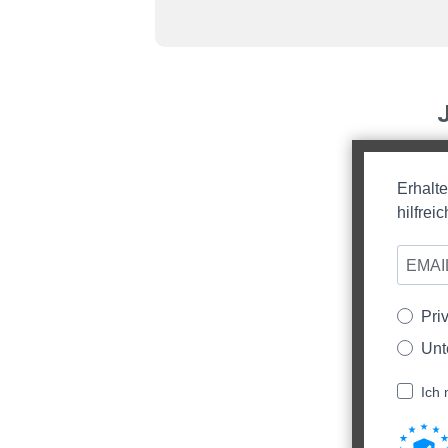
Erhalt
hilfre
Pri
Unt
Ich 