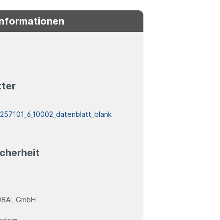
Informationen
tter
:
257101_6_10002_datenblatt_blank
cherheit
OBAL GmbH