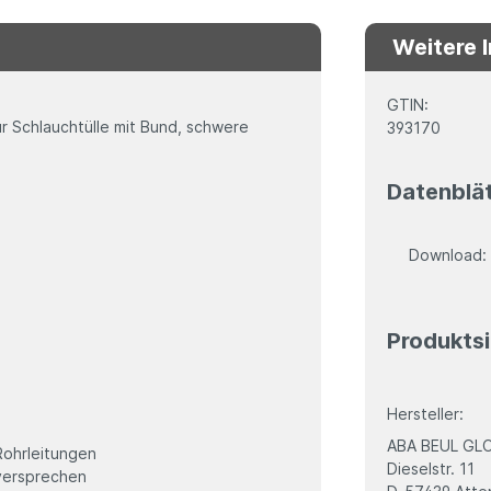
Weitere 
GTIN:
r Schlauchtülle mit Bund, schwere
393170
Datenblä
Download
Produktsi
Hersteller:
ABA BEUL GL
Rohrleitungen
Dieselstr. 11
sversprechen