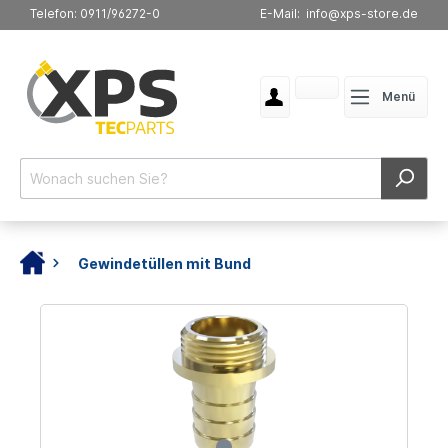
Telefon: 0911/96272-0
E-Mail: info@xps-store.de
Menü
Gewindetüllen mit Bund